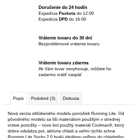
Doručenie do 24 hodín
Expedícia
Packeta
do 12:00
Expedícia
DPD
do 16:00
Vrátenie tovaru do 30 dní
Bezproblémové vrátenie tovaru
Vrátenie tovaru zdarma
Ak Vám tovar nevyhovuje, môžete ho
zadarmo vrátiť naspäť
Popis
Podobné (3)
Diskusia
Nová verzia obľúbeného modelu ponožiek Running Lite. Od
pôvodného modelu sa líši materiálom použitým v strednej
vrstve ponožky – novo bol použitý materiál Coolmax®, ktorý
dobre odvádza pot, aktívne chladí a veľmi rýchlo schne.
Running Lite Socks 2.0 budú ideálnou voľbou do chladného