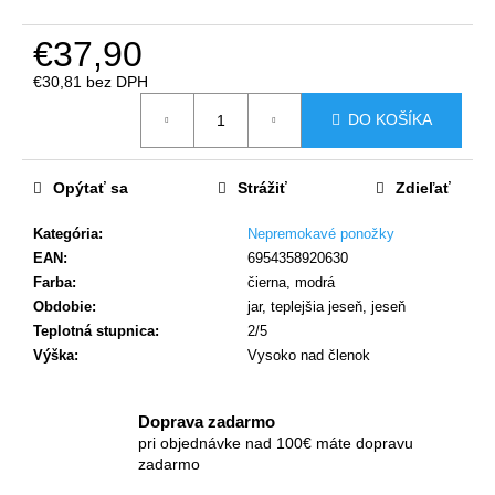
č
a
€37,90
m
e
€30,81 bez DPH
Jednotková
DO KOŠÍKA
cena:
Opýtať sa
Strážiť
Zdieľať
Kategória
:
Nepremokavé ponožky
EAN
:
6954358920630
Farba
:
čierna, modrá
Obdobie
:
jar, teplejšia jeseň, jeseň
Teplotná stupnica
:
2/5
Výška
:
Vysoko nad členok
Doprava zadarmo
pri objednávke nad 100€ máte dopravu
zadarmo