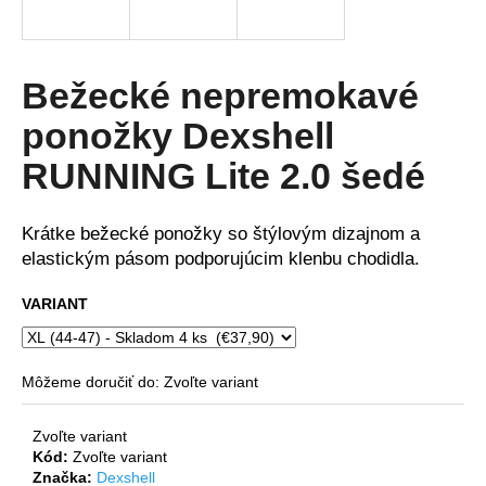
á
j
s
Bežecké nepremokavé
ť
ponožky Dexshell
?
RUNNING Lite 2.0 šedé
Krátke bežecké ponožky so štýlovým dizajnom a
HĽADAŤ
elastickým pásom podporujúcim klenbu chodidla.
VARIANT
O
d
Môžeme doručiť do:
Zvoľte variant
p
o
Zvoľte variant
r
Kód:
Zvoľte variant
ú
Značka:
Dexshell