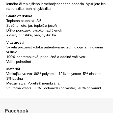
letného či teplejšieho jarného/jesenného počasia. Využijete ich
na turistiku, beh aj cyklistiku.
Charakteristika
Teplotná stupnica
: 2/5
Sezóna: leto, jar, teplejšia jeseň
Dĺžka ponožiek
: vysoko nad členok
Aktivity:
turistika,
beh, cyklistika
Vlastnosti
Skvelá pružnosť vďaka patentovanej technológii laminovania
vrstiev
100% nepremokavé, priedušné a odolné voči vetru
Veľmi pohodlné
Materiál
Vonkajšia vrstva: 80% polyamid, 12% polyester, 5% elastan,
3% bavlna
Medzivrstva: Porelle® membrána
Vnútorná vrstva: 60% Coolmax® (polyester), 40% polyamid
Z
á
Facebook