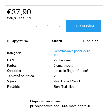
č
a
€37,90
m
e
€30,81 bez DPH
Jednotková
DO KOŠÍKA
cena:
Opýtať sa
Strážiť
Zdieľať
Nepremokavé ponožky na
Kategória
:
beh
EAN
:
Zvoľte variant
Farba
:
čierna, modrá
Obdobie
:
jar, teplejšia jeseň, jeseň
Teplotná stupnica
:
2/5
Výška
:
Vysoko nad členok
Použitie
:
Beh, Turistika
Doprava zadarmo
pri objednávke nad 100€ máte dopravu