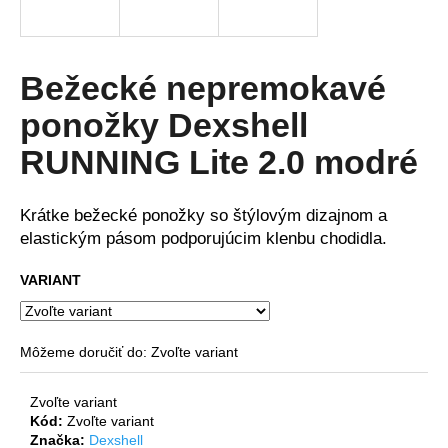
á
j
s
Bežecké nepremokavé
ť
ponožky Dexshell
?
RUNNING Lite 2.0 modré
Krátke bežecké ponožky so štýlovým dizajnom a
HĽADAŤ
elastickým pásom podporujúcim klenbu chodidla.
VARIANT
O
d
Môžeme doručiť do:
Zvoľte variant
p
o
Zvoľte variant
r
Kód:
Zvoľte variant
ú
Značka:
Dexshell