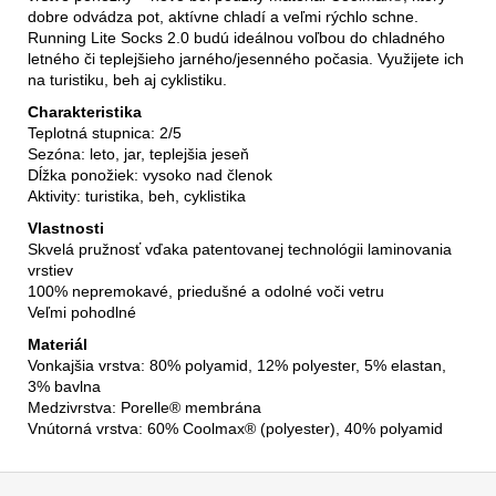
dobre odvádza pot, aktívne chladí a veľmi rýchlo schne.
Running Lite Socks 2.0 budú ideálnou voľbou do chladného
letného či teplejšieho jarného/jesenného počasia. Využijete ich
na turistiku, beh aj cyklistiku.
Charakteristika
Teplotná stupnica
: 2/5
Sezóna: leto, jar, teplejšia jeseň
Dĺžka ponožiek
: vysoko nad členok
Aktivity:
turistika,
beh, cyklistika
Vlastnosti
Skvelá pružnosť vďaka patentovanej technológii laminovania
vrstiev
100% nepremokavé, priedušné a odolné voči vetru
Veľmi pohodlné
Materiál
Vonkajšia vrstva: 80% polyamid, 12% polyester, 5% elastan,
3% bavlna
Medzivrstva: Porelle® membrána
Vnútorná vrstva: 60% Coolmax® (polyester), 40% polyamid
Z