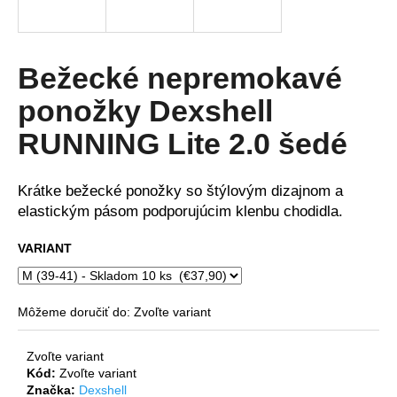
á
j
s
Bežecké nepremokavé
ť
ponožky Dexshell
?
RUNNING Lite 2.0 šedé
Krátke bežecké ponožky so štýlovým dizajnom a
HĽADAŤ
elastickým pásom podporujúcim klenbu chodidla.
VARIANT
O
d
Môžeme doručiť do:
Zvoľte variant
p
o
Zvoľte variant
r
Kód:
Zvoľte variant
ú
Značka:
Dexshell