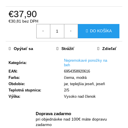
č
a
€37,90
m
e
€30,81 bez DPH
Jednotková
DO KOŠÍKA
cena:
Opýtať sa
Strážiť
Zdieľať
Nepremokavé ponožky na
Kategória
:
beh
EAN
:
6954358920616
Farba
:
čierna, modrá
Obdobie
:
jar, teplejšia jeseň, jeseň
Teplotná stupnica
:
2/5
Výška
:
Vysoko nad členok
Doprava zadarmo
pri objednávke nad 100€ máte dopravu
zadarmo