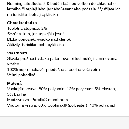
Running Lite Socks 2.0 budú ideálnou voľbou do chladného
letného či teplejšieho jarného/jesenného počasia. Využijete ich
na turistiku, beh aj cyklistiku.
Charakteristika
Teplotná stupnica
: 2/5
Sezóna: leto, jar, teplejšia jeseň
Dĺžka ponožiek
: vysoko nad členok
Aktivity:
turistika,
beh, cyklistika
Vlastnosti
Skvelá pružnosť vďaka patentovanej technológii laminovania
vrstiev
100% nepremokavé, priedušné a odolné voči vetru
Veľmi pohodlné
Materiál
Vonkajšia vrstva: 80% polyamid, 12% polyester, 5% elastan,
3% bavlna
Medzivrstva: Porelle® membrána
Vnútorná vrstva: 60% Coolmax® (polyester), 40% polyamid
Z
á