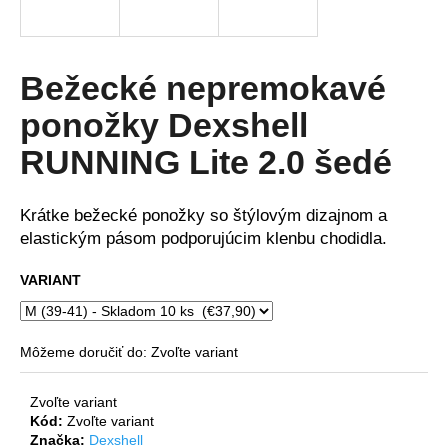
á
j
s
Bežecké nepremokavé
ť
ponožky Dexshell
?
RUNNING Lite 2.0 šedé
Krátke bežecké ponožky so štýlovým dizajnom a
HĽADAŤ
elastickým pásom podporujúcim klenbu chodidla.
VARIANT
O
d
Môžeme doručiť do:
Zvoľte variant
p
o
Zvoľte variant
r
Kód:
Zvoľte variant
ú
Značka:
Dexshell