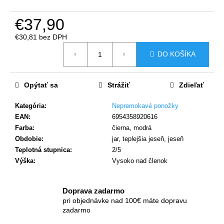
č
a
€37,90
m
e
€30,81 bez DPH
Jednotková
DO KOŠÍKA
cena:
Opýtať sa
Strážiť
Zdieľať
Kategória
:
Nepremokavé ponožky
EAN
:
6954358920616
Farba
:
čierna, modrá
Obdobie
:
jar, teplejšia jeseň, jeseň
Teplotná stupnica
:
2/5
Výška
:
Vysoko nad členok
Doprava zadarmo
pri objednávke nad 100€ máte dopravu
zadarmo