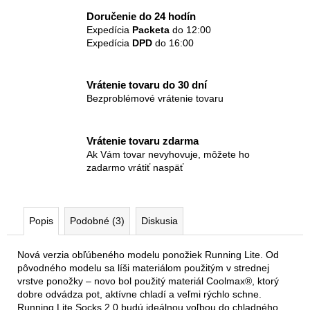
Doručenie do 24 hodín
Expedícia
Packeta
do 12:00
Expedícia
DPD
do 16:00
Vrátenie tovaru do 30 dní
Bezproblémové vrátenie tovaru
Vrátenie tovaru zdarma
Ak Vám tovar nevyhovuje, môžete ho
zadarmo vrátiť naspäť
Popis
Podobné (3)
Diskusia
Nová verzia obľúbeného modelu ponožiek Running Lite. Od
pôvodného modelu sa líši materiálom použitým v strednej
vrstve ponožky – novo bol použitý materiál Coolmax®, ktorý
dobre odvádza pot, aktívne chladí a veľmi rýchlo schne.
Running Lite Socks 2.0 budú ideálnou voľbou do chladného