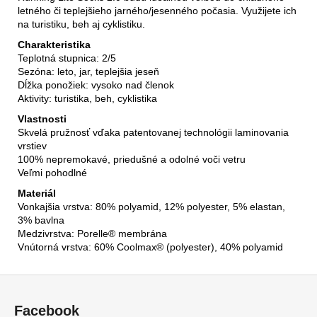
letného či teplejšieho jarného/jesenného počasia. Využijete ich
na turistiku, beh aj cyklistiku.
Charakteristika
Teplotná stupnica
: 2/5
Sezóna: leto, jar, teplejšia jeseň
Dĺžka ponožiek
: vysoko nad členok
Aktivity:
turistika,
beh, cyklistika
Vlastnosti
Skvelá pružnosť vďaka patentovanej technológii laminovania
vrstiev
100% nepremokavé, priedušné a odolné voči vetru
Veľmi pohodlné
Materiál
Vonkajšia vrstva: 80% polyamid, 12% polyester, 5% elastan,
3% bavlna
Medzivrstva: Porelle® membrána
Vnútorná vrstva: 60% Coolmax® (polyester), 40% polyamid
Z
á
Facebook