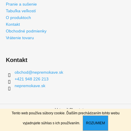
Pranie a sušenie
Tabuľka veľkostí
O produktoch
Kontakt
Obchodné podmienky
Vrátenie tovaru
Kontakt
obchod
@
nepremokave.sk
+421 948 226 213
nepremokave.sk
Vytvoril Shoptet
Tento web používa súbory cookie. Ďalším prechádzaním tohto webu
Copyright 2026
nepremokave.sk
. Všetky práva vyhradené.
vyjadrujete súhlas s ich používaním.
ROZUMIEM