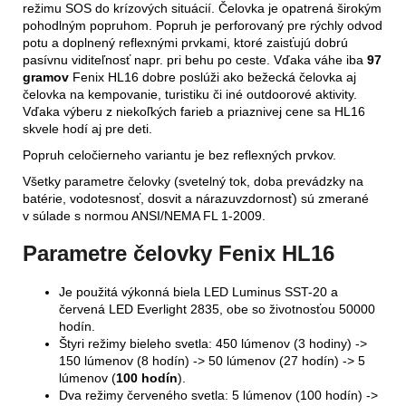
režimu SOS do krízových situácií. Čelovka je opatrená širokým
pohodlným popruhom. Popruh je perforovaný pre rýchly odvod
potu a doplnený reflexnými prvkami, ktoré zaisťujú dobrú
pasívnu viditeľnosť napr. pri behu po ceste. Vďaka váhe iba
97
gramov
Fenix HL16 dobre poslúži ako bežecká čelovka aj
čelovka na kempovanie, turistiku či iné outdoorové aktivity.
Vďaka výberu z niekoľkých farieb a priaznivej cene sa HL16
skvele hodí aj pre deti.
Popruh celočierneho variantu je bez reflexných prvkov.
Všetky parametre čelovky (svetelný tok, doba prevádzky na
batérie, vodotesnosť, dosvit a nárazuvzdornosť) sú zmerané
v súlade s normou ANSI/NEMA FL 1-2009.
Parametre čelovky Fenix HL16
Je použitá výkonná biela LED Luminus SST-20 a
červená LED Everlight 2835, obe so životnosťou 50000
hodín.
Štyri režimy bieleho svetla: 450 lúmenov (3 hodiny) ->
150 lúmenov (8 hodín) -> 50 lúmenov (27 hodín) -> 5
lúmenov (
100 hodín
).
Dva režimy červeného svetla: 5 lúmenov (100 hodín) ->