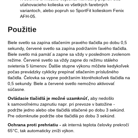
uťahovacieho kolieska vo všetkých farebných
variantoch, alebo popruh so SportFit kolieskom Fenix
AFH-05.
Použitie
Biele svetlo sa zapína stlačením pravého tlačidla po dobu 0,5
sekundy, červené svetlo sa zapína podržaním ľavého tlačidla.
Biele svetlo má pamäť a zapne sa vždy v poslednom zvolenom
režime. Červené svetlo sa vždy zapne do režimu stáleho
svietenia 5 lúmenov. Ďalšie stupne výkonu môžete kedykoľvek
počas prevádzky cyklicky prepínať stlačením príslušného
tlačidla. Čelovka sa vypne podržaním ktoréhokoľvek tlačidla na
0,5 sekundy. Biele a červené svetlo nemožno aktivovať
súčasne.
Ovládacie tlačidlá je možné uzamknúť,
aby nedošlo
k samovoľnému zapnutiu napr. pri prevoze v batožine -
podržte jedno alebo obe tlačidlá stlačené po dobu 3 sekúnd.
Pre odomknutie podržte obe tlačidlá po dobu 3 sekúnd.
Ochrana proti prehriatiu -
ak interná teplota čelovky prekročí
65°C, tak automaticky zníži výkon.