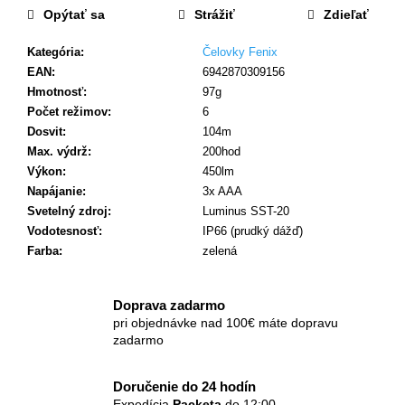
č
Opýtať sa
Strážiť
Zdieľať
a
m
Kategória
:
Čelovky Fenix
e
EAN
:
6942870309156
Hmotnosť
:
97g
Počet režimov
:
6
Dosvit
:
104m
Max. výdrž
:
200hod
Výkon
:
450lm
Napájanie
:
3x AAA
Svetelný zdroj
:
Luminus SST-20
Vodotesnosť
:
IP66 (prudký dážď)
Farba
:
zelená
Doprava zadarmo
pri objednávke nad 100€ máte dopravu
zadarmo
Doručenie do 24 hodín
Expedícia
Packeta
do 12:00