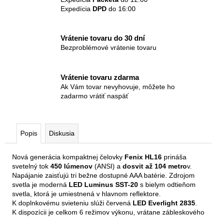
Expedícia
DPD
do 16:00
Vrátenie tovaru do 30 dní
Bezproblémové vrátenie tovaru
Vrátenie tovaru zdarma
Ak Vám tovar nevyhovuje, môžete ho
zadarmo vrátiť naspäť
Popis
Diskusia
Nová generácia kompaktnej čelovky
Fenix HL16
prináša
svetelný tok
450 lúmenov
(ANSI) a
dosvit až 104 metro
v.
Napájanie zaisťujú tri bežne dostupné AAA batérie. Zdrojom
svetla je moderná
LED Luminus SST-20
s bielym odtieňom
svetla, ktorá je umiestnená v hlavnom reflektore.
K doplnkovému svieteniu slúži červená
LED Everlight 2835
.
K dispozícii je celkom 6 režimov výkonu, vrátane zábleskového