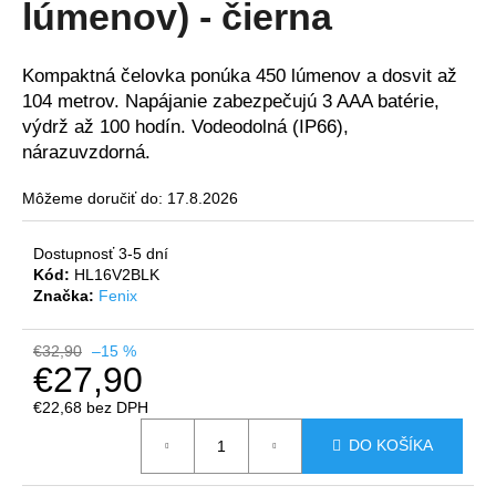
lúmenov) - čierna
á
j
Kompaktná čelovka ponúka 450 lúmenov a dosvit až
s
104 metrov. Napájanie zabezpečujú 3 AAA batérie,
ť
výdrž až 100 hodín. Vodeodolná (IP66),
?
nárazuvzdorná.
Môžeme doručiť do:
17.8.2026
Dostupnosť 3-5 dní
HĽADAŤ
Kód:
HL16V2BLK
Značka:
Fenix
O
€32,90
–15 %
€27,90
d
p
€22,68 bez DPH
o
Jednotková
DO KOŠÍKA
r
cena:
ú