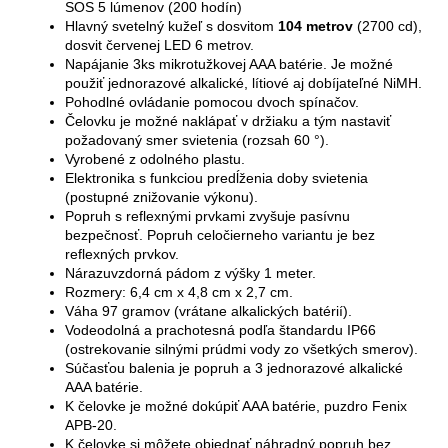
SOS 5 lúmenov (200 hodín)
Hlavný svetelný kužeľ s dosvitom
104 metrov
(2700 cd),
dosvit červenej LED 6 metrov.
Napájanie 3ks mikrotužkovej AAA batérie. Je možné
použiť jednorazové alkalické, lítiové aj dobíjateľné NiMH.
Pohodlné ovládanie pomocou dvoch spínačov.
Čelovku je možné naklápať v držiaku a tým nastaviť
požadovaný smer svietenia (rozsah 60 °).
Vyrobené z odolného plastu.
Elektronika s funkciou predĺženia doby svietenia
(postupné znižovanie výkonu).
Popruh s reflexnými prvkami zvyšuje pasívnu
bezpečnosť. Popruh celočierneho variantu je bez
reflexných prvkov.
Nárazuvzdorná pádom z výšky 1 meter.
Rozmery: 6,4 cm x 4,8 cm x 2,7 cm.
Váha 97 gramov (vrátane alkalických batérií).
Vodeodolná a prachotesná podľa štandardu IP66
(ostrekovanie silnými prúdmi vody zo všetkých smerov).
Súčasťou balenia je popruh a 3 jednorazové alkalické
AAA batérie.
K čelovke je možné dokúpiť AAA batérie, puzdro Fenix
APB-20.
K čelovke si môžete objednať náhradný popruh bez