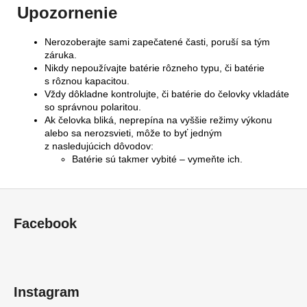
Upozornenie
Nerozoberajte sami zapečatené časti, poruší sa tým
záruka.
Nikdy nepoužívajte batérie rôzneho typu, či batérie
s rôznou kapacitou.
Vždy dôkladne kontrolujte, či batérie do čelovky vkladáte
so správnou polaritou.
Ak čelovka bliká, neprepína na vyššie režimy výkonu
alebo sa nerozsvieti, môže to byť jedným
z nasledujúcich dôvodov:
Batérie sú takmer vybité – vymeňte ich.
Z
á
Facebook
p
ä
t
i
Instagram
e