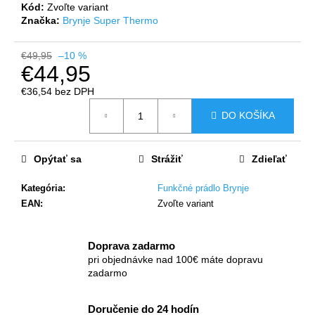
č
Kód:
Zvoľte variant
a
Značka:
Brynje Super Thermo
m
e
€49,95
–10 %
€44,95
€36,54 bez DPH
Jednotková
DO KOŠÍKA
cena:
Opýtať sa
Strážiť
Zdieľať
Kategória
:
Funkčné prádlo Brynje
EAN
:
Zvoľte variant
Doprava zadarmo
pri objednávke nad 100€ máte dopravu
zadarmo
Doručenie do 24 hodín