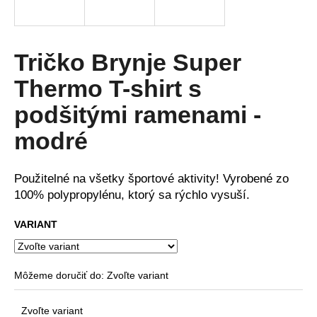
á
j
s
Tričko Brynje Super
ť
Thermo T-shirt s
?
podšitými ramenami -
modré
HĽADAŤ
Použitelné na všetky športové aktivity! Vyrobené zo
100% polypropylénu, ktorý sa rýchlo vysuší.
O
VARIANT
d
p
o
Môžeme doručiť do:
Zvoľte variant
r
ú
Zvoľte variant