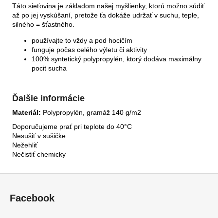
Táto sieťovina je základom našej myšlienky, ktorú možno súdiť
až po jej vyskúšaní, pretože ťa dokáže udržať v suchu, teple,
silného = šťastného.
používajte to vždy a pod hocičím
funguje počas celého výletu či aktivity
100% syntetický polypropylén, ktorý dodáva maximálny
pocit sucha
Ďalšie informácie
Materiál:
Polypropylén, gramáž 140 g/m2
Doporučujeme prať pri teplote do 40°C
Nesušiť v sušičke
Nežehliť
Nečistiť chemicky
Z
á
Facebook
p
ä