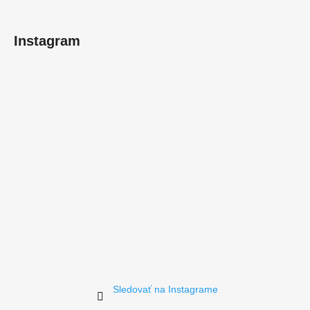
t
i
Instagram
e
Sledovať na Instagrame